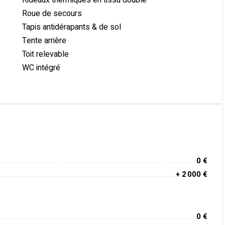
Rideaux thermiques en tissu doublé
Roue de secours
Tapis antidérapants & de sol
Tente arrière
Toit relevable
WC intégré
0 €
+ 2 000 €
0 €