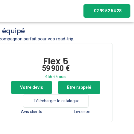
02 99 52 54 28
t équipé
 compagnon parfait pour vos road-trip.
Flex 5
59 900 €
456 €/mois
Votre devis
Être rappelé
Télécharger le catalogue
Avis clients
Livraison