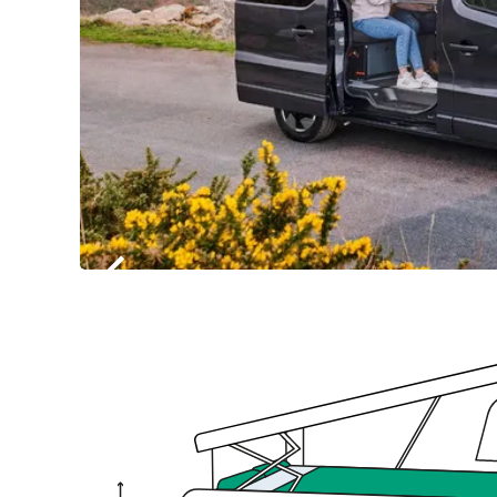
Item
1
of
6