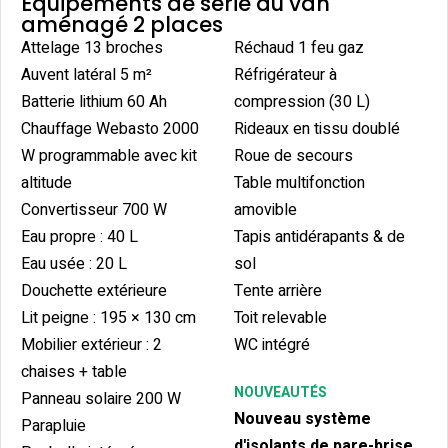
Équipements de série du van
aménagé 2 places
Attelage 13 broches
Réchaud 1 feu gaz
Auvent latéral 5 m²
Réfrigérateur à
Batterie lithium 60 Ah
compression (30 L)
Chauffage Webasto 2000
Rideaux en tissu doublé
W programmable avec kit
Roue de secours
altitude
Table multifonction
Convertisseur 700 W
amovible
Eau propre : 40 L
Tapis antidérapants & de
Eau usée : 20 L
sol
Douchette extérieure
Tente arrière
Lit peigne : 195 × 130 cm
Toit relevable
Mobilier extérieur : 2
WC intégré
chaises + table
NOUVEAUTÉS
Panneau solaire 200 W
Nouveau système
Parapluie
d'isolants de pare-brise