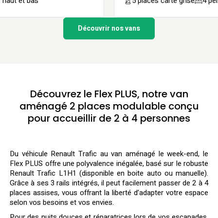
haut et bas
5 places carte grise
4 pe
Découvrir nos vans
Découvrez le Flex PLUS, notre van
aménagé 2 places modulable conçu
pour accueillir de 2 à 4 personnes
Du véhicule Renault Trafic au van aménagé le week-end, le
Flex PLUS offre une polyvalence inégalée, basé sur le robuste
Renault Trafic L1H1 (disponible en boite auto ou manuelle).
Grâce à ses 3 rails intégrés, il peut facilement passer de 2 à 4
places assises, vous offrant la liberté d’adapter votre espace
selon vos besoins et vos envies.
Pour des nuits douces et réparatrices lors de vos escapades,