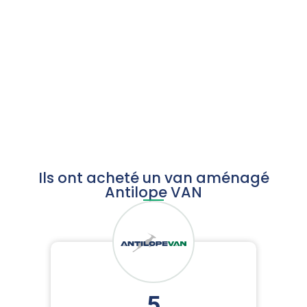
Item
1
of
4
Ils ont acheté un van aménagé
Antilope VAN
5