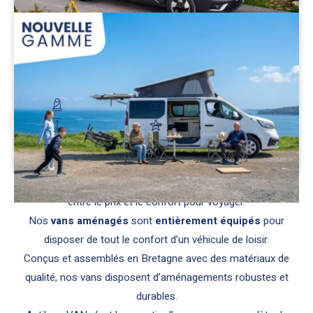
Flex 5 Confort
Encore plus d’autonomie et de confort
62 900 €
480 €/mois
5 places carte grise
4 personnes
Hauteur : 2 m
Suspension pneumatique
Découvrir
Avec les vans aménagés
Antilope VAN
, ne choisissez pas
entre le prix et le confort pour voyager.
Nos
vans aménagés
sont
entièrement équipés
pour
disposer de tout le confort d’un véhicule de loisir.
Conçus et assemblés en Bretagne avec des matériaux de
qualité, nos vans disposent d’aménagements robustes et
durables.