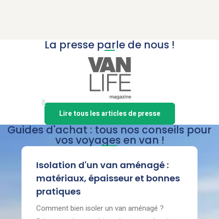
La presse parle de nous !
Item
Lire tous les articles de presse
1
Guides d'achat : tous nos conseils pour
of
vos voyages en van !
8
Isolation d'un van aménagé :
matériaux, épaisseur et bonnes
pratiques
Comment bien isoler un van aménagé ?