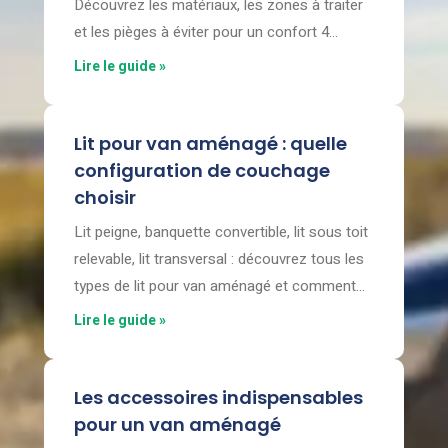
Découvrez les matériaux, les zones à traiter
et les pièges à éviter pour un confort 4
saisons dans votre fourgon aménagé.
Lire le guide »
Lit pour van aménagé : quelle
configuration de couchage
choisir
Lit peigne, banquette convertible, lit sous toit
relevable, lit transversal : découvrez tous les
types de lit pour van aménagé et comment
bien choisir.
Lire le guide »
Les accessoires indispensables
pour un van aménagé