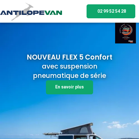
02 99 52 54 28
NOUVEAU FLEX 5 Confort
avec suspension
pneumatique de série
En savoir plus