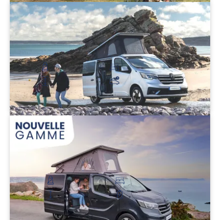
Flex Confort PLUS
Pour un couple qui recherche PLUS de confort
54 500 €
415 €/mois
4 places carte grise
Couchage haut et bas
Hauteur : 2 m
Isolation toile de toit
Découvrir
Flex 5
Parfait pour une famille d’aventurier
59 900 €
456 €/mois
5 places carte grise
4 personnes
Hauteur : 2 m
Autonomie 5 jours
Découvrir