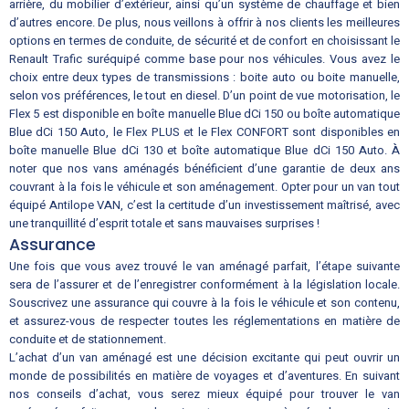
arrière, du mobilier d’extérieur, ainsi qu’un système de chauffage et bien
d’autres encore. De plus, nous veillons à offrir à nos clients les meilleures
options en termes de conduite, de sécurité et de confort en choisissant le
Renault Trafic suréquipé comme base pour nos véhicules. Vous avez le
choix entre deux types de transmissions : boite auto ou boite manuelle,
selon vos préférences, le tout en diesel. D’un point de vue motorisation, le
Flex 5 est disponible en boîte manuelle Blue dCi 150 ou boîte automatique
Blue dCi 150 Auto, le Flex PLUS et le Flex CONFORT sont disponibles en
boîte manuelle Blue dCi 130 et boîte automatique Blue dCi 150 Auto. À
noter que nos vans aménagés bénéficient d’une garantie de deux ans
couvrant à la fois le véhicule et son aménagement. Opter pour un van tout
équipé Antilope VAN, c’est la certitude d’un investissement maîtrisé, avec
une tranquillité d’esprit totale et sans mauvaises surprises !
Assurance
Une fois que vous avez trouvé le van aménagé parfait, l’étape suivante
sera de l’assurer et de l’enregistrer conformément à la législation locale.
Souscrivez une assurance qui couvre à la fois le véhicule et son contenu,
et assurez-vous de respecter toutes les réglementations en matière de
conduite et de stationnement.
L’achat d’un van aménagé est une décision excitante qui peut ouvrir un
monde de possibilités en matière de voyages et d’aventures. En suivant
nos conseils d’achat, vous serez mieux équipé pour trouver le van