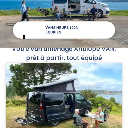
VANS NEUFS 100%
ÉQUIPÉS
Item
Votre
van aménagé
Antilope VAN,
1
of
prêt à partir, tout équipé
4
Flex PLUS
Pour un couple en quête de plus d’espace
51 900 €
396 €/mois
2-4 places carte grise
2 personnes
Hauteur : 2 m
2 places couchage
Découvrir