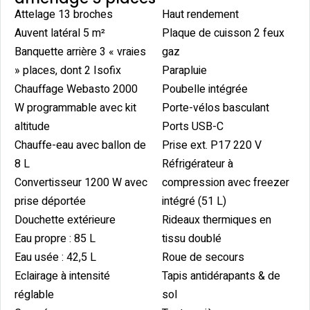
Attelage 13 broches
Haut rendement
Auvent latéral 5 m²
Plaque de cuisson 2 feux
Banquette arrière 3 « vraies
gaz
» places, dont 2 Isofix
Parapluie
Chauffage Webasto 2000
Poubelle intégrée
W programmable avec kit
Porte-vélos basculant
altitude
Ports USB-C
Chauffe-eau avec ballon de
Prise ext. P17 220 V
8 L
Réfrigérateur à
Convertisseur 1200 W avec
compression avec freezer
prise déportée
intégré (51 L)
Douchette extérieure
Rideaux thermiques en
Eau propre : 85 L
tissu doublé
Eau usée : 42,5 L
Roue de secours
Eclairage à intensité
Tapis antidérapants & de
réglable
sol