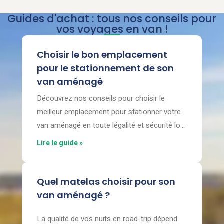
Guides d'achat : tous nos conseils pour
vos voyages en van !
Choisir le bon emplacement
pour le stationnement de son
van aménagé
Découvrez nos conseils pour choisir le
meilleur emplacement pour stationner votre
van aménagé en toute légalité et sécurité lors
de vos voyages.
Lire le guide »
Quel matelas choisir pour son
van aménagé ?
La qualité de vos nuits en road-trip dépend