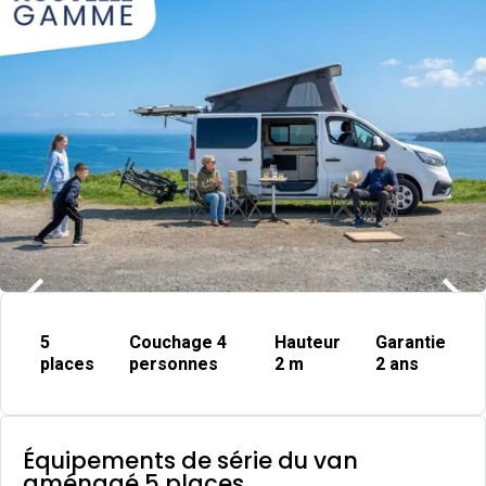
Item
1
5
Couchage 4
Hauteur
Garantie
of
places
personnes
2 m
2 ans
6
Équipements de série du van
aménagé 5 places