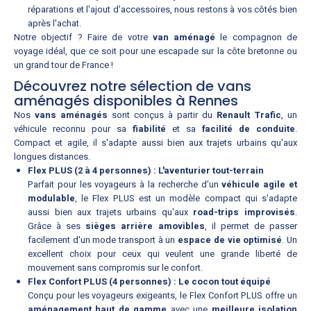
réparations et l'ajout d'accessoires, nous restons à vos côtés bien
après l'achat.
Notre objectif ? Faire de votre
van aménagé
le compagnon de
voyage idéal, que ce soit pour une escapade sur la côte bretonne ou
un grand tour de France !
Découvrez notre sélection de vans
aménagés disponibles à Rennes
Nos
vans aménagés
sont conçus à partir du
Renault Trafic
, un
véhicule reconnu pour sa
fiabilité
et sa
facilité de conduite
.
Compact et agile, il s'adapte aussi bien aux trajets urbains qu'aux
longues distances.
Flex PLUS (2 à 4 personnes) : L'aventurier tout-terrain
Parfait pour les voyageurs à la recherche d'un
véhicule agile et
modulable
, le Flex PLUS est un modèle compact qui s'adapte
aussi bien aux trajets urbains qu'aux
road-trips improvisés
.
Grâce à ses
sièges arrière amovibles
, il permet de passer
facilement d'un mode transport à un
espace de vie optimisé
. Un
excellent choix pour ceux qui veulent une grande liberté de
mouvement sans compromis sur le confort.
Flex Confort PLUS (4 personnes) : Le cocon tout équipé
Conçu pour les voyageurs exigeants, le Flex Confort PLUS offre un
aménagement haut de gamme
avec une
meilleure isolation